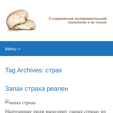
Skip
Menu
to
content
Tag Archives: страх
Запах страха реален
Напуганные люди выделяют «запах страха» из