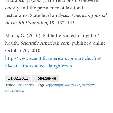
Maddock, J. (2004). The relationship between
obesity and the prevalence of fast food
restaurants: State-level analysis.
American Journal
of Health Promotion
, 19, 137–143.
Marsh, G. (2010). Fat fathers affect daughters’
health.
Scientific American.com
, published online
October 20, 2010.
http://www.scientificamerican.com/article.cfm?
id=fat-fathers-affect-daughters-h
14.02.2012
Поведение
Author:
Boris Zubkov
Tags:
корреляция
,
ожирение
,
фаст-фуд
,
эпигенетика