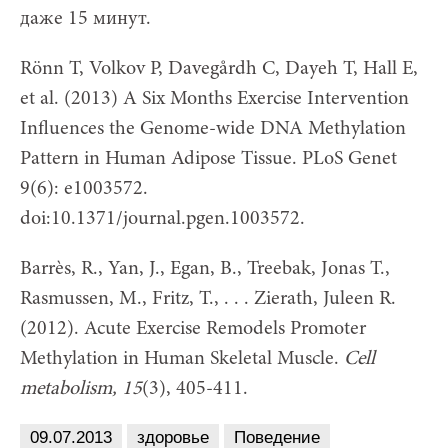
даже 15 минут.
Rönn T, Volkov P, Davegårdh C, Dayeh T, Hall E,
et al. (2013) A Six Months Exercise Intervention
Influences the Genome-wide DNA Methylation
Pattern in Human Adipose Tissue. PLoS Genet
9(6): e1003572.
doi:10.1371/journal.pgen.1003572.
Barrès, R., Yan, J., Egan, B., Treebak, Jonas T.,
Rasmussen, M., Fritz, T., . . . Zierath, Juleen R.
(2012). Acute Exercise Remodels Promoter
Methylation in Human Skeletal Muscle.
Cell
metabolism, 15
(3), 405-411.
09.07.2013
здоровье
Поведение