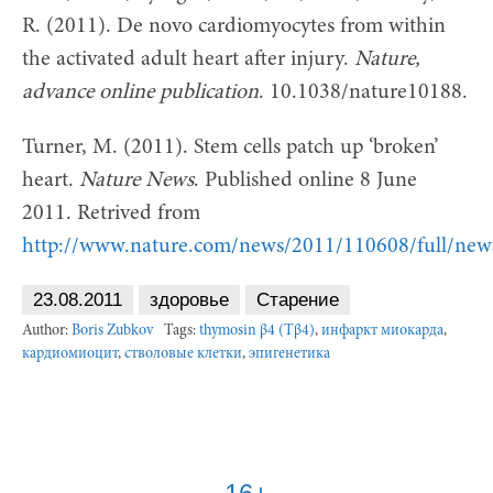
R. (2011). De novo cardiomyocytes from within
the activated adult heart after injury.
Nature,
advance online publication
. 10.1038/nature10188.
Turner, M. (2011). Stem cells patch up ‘broken’
heart.
Nature News
. Published online 8 June
2011. Retrived from
http://www.nature.com/news/2011/110608/full/new
23.08.2011
здоровье
Старение
Author:
Boris Zubkov
Tags:
thymosin β4 (Tβ4)
,
инфаркт миокарда
,
кардиомиоцит
,
стволовые клетки
,
эпигенетика