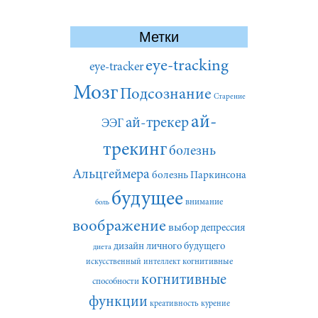
Метки
eye-tracking
eye-tracker
Мозг
Подсознание
Старение
ай-
ай-трекер
ЭЭГ
трекинг
болезнь
Альцгеймера
болезнь Паркинсона
будущее
внимание
боль
воображение
выбор
депрессия
дизайн личного будущего
диета
искусственный интеллект
когнитивные
когнитивные
способности
функции
креативность
курение