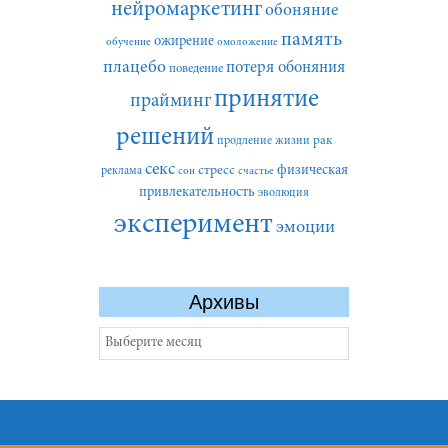
нейромаркетинг
обоняние
память
ожирение
обучение
омоложение
плацебо
потеря обоняния
поведение
принятие
прайминг
решений
рак
продление жизни
секс
стресс
физическая
реклама
сон
счастье
привлекательность
эволюция
эксперимент
эмоции
Архивы
Архивы