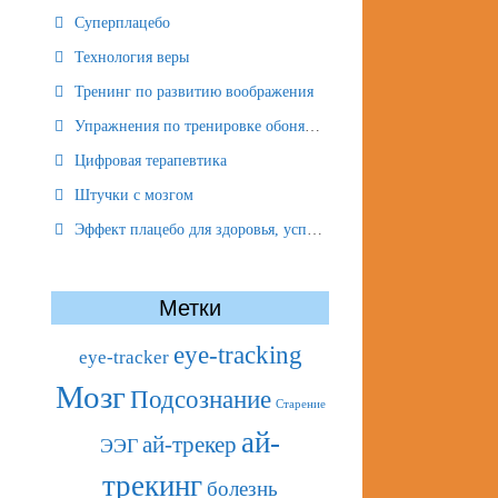
Суперплацебо
Технология веры
Тренинг по развитию воображения
Упражнения по тренировке обоняния
Цифровая терапевтика
Штучки с мозгом
Эффект плацебо для здоровья, успеха и отношений
Метки
eye-tracking
eye-tracker
Мозг
Подсознание
Старение
ай-
ай-трекер
ЭЭГ
трекинг
болезнь