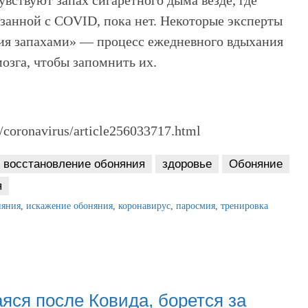
увствуют запах сигаретного дыма везде, где
язанной с COVID, пока нет. Некоторые эксперты
пия запахами» — процесс ежедневного вдыхания
озга, чтобы запомнить их.
coronavirus/article256033717.html
восстановление обоняния
здоровье
Обоняние
я
няния
,
искажение обоняния
,
коронавирус
,
паросмия
,
тренировка
яся после Ковида, борется за