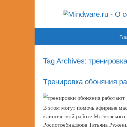
Skip
Гл
to
content
Tag Archives: тренировк
Тренировка обоняния ра
В этом могут помочь эфирные мас
клинической работе Московского
Роспотребнадзора Татьяна Руженц