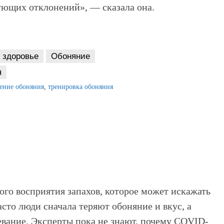
ующих отклонений», — сказала она.
здоровье
Обоняние
я
ение обоняния
,
тренировка обоняния
го восприятия запахов, которое может искажать
сто люди сначала теряют обоняние и вкус, а
левание. Эксперты пока не знают, почему COVID-