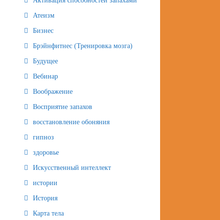
Активация способностей запахами
Атеизм
Бизнес
Брэйнфитнес (Тренировка мозга)
Будущее
Вебинар
Воображение
Восприятие запахов
восстановление обоняния
гипноз
здоровье
Искусственный интеллект
истории
История
Карта тела