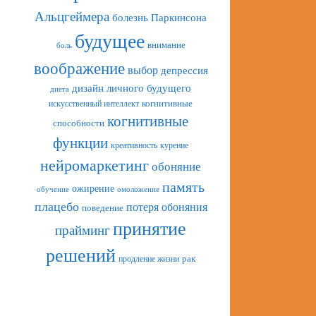
Альцгеймера
болезнь Паркинсона
будущее
внимание
боль
воображение
выбор
депрессия
дизайн личного будущего
диета
искусственный интеллект
когнитивные
когнитивные
способности
функции
креативность
курение
нейромаркетинг
обоняние
память
ожирение
обучение
омоложение
плацебо
потеря обоняния
поведение
принятие
прайминг
решений
рак
продление жизни