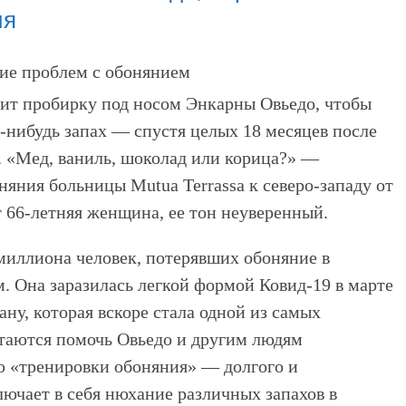
ия
жит пробирку под носом Энкарны Овьедо, чтобы
й-нибудь запах — спустя целых 18 месяцев после
м. «Мед, ваниль, шоколад или корица?» —
няния больницы Mutua Terrassa к северо-западу от
 66-летняя женщина, ее тон неуверенный.
миллиона человек, потерявших обоняние в
. Она заразилась легкой формой Ковид-19 в марте
рану, которая вскоре стала одной из самых
таются помочь Овьедо и другим людям
ю «тренировки обоняния» — долгого и
лючает в себя нюхание различных запахов в