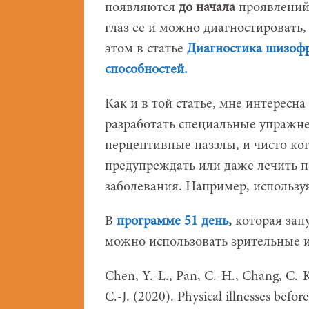
появляются
до
начала
проявлений
глаз ее и можно диагностировать,
этом в статье
Диагностика шизофр
способностей.
Как и в той статье, мне интересна
разработать специальные упражне
перцептивные паззлы, и чисто ко
предупреждать или даже лечить п
заболевания. Например, использу
В
программе 51 день
,
которая запу
можно использовать зрительные 
Chen, Y.-L., Pan, C.-H., Chang, C.-K.
C.-J. (2020). Physical illnesses befo