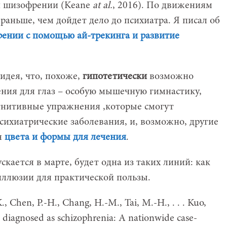
 шизофрении (Keane
at al.
, 2016). По движениям
 раньше, чем дойдет дело до психиатра. Я писал об
ении с помощью ай-трекинга и развитие
 идея, что, похоже,
гипотетически
возможно
ния для глаз – особую мышечную гимнастику,
гнитивные упражнения ,которые смогут
сихиатрические заболевания, и, возможно, другие
я
цвета и формы для лечения
.
скается в марте, будет одна из таких линий: как
иллюзии для практической пользы.
, Chen, P.-H., Chang, H.-M., Tai, M.-H., . . . Kuo,
re diagnosed as schizophrenia: A nationwide case-