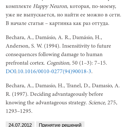
комплекте
Happy Neuron
, которая, по-моему,
уже не выпускается, но найти ее можно в сети.
В начале статьи – картинка как раз оттуда.
Bechara, A., Damásio, A. R., Damásio, H.,
Anderson, S. W. (1994). Insensitivity to future
consequences following damage to human
prefrontal cortex.
Cognition
, 50 (1–3): 7–15.
DOI
:
10.1016/0010-0277(94)90018-3
.
Bechara, A., Damasio, H., Tranel, D., Damasio, A.
R. (1997). Deciding advantageously before
knowing the advantageous strategy.
Science
,
275,
1293–1295.
24.07.2012
Принятие решений