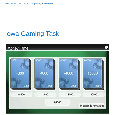
экономическая теория
,
эмоции
Iowa Gaming Task