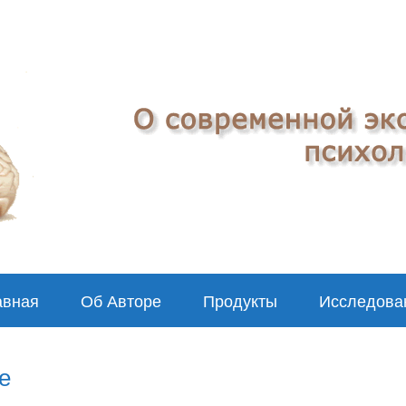
авная
Об Авторе
Продукты
Исследова
е