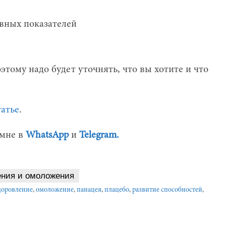
вных показателей
тому надо будет уточнять, что вы хотите и что
атье
.
 мне в
WhatsApp
и
Telegram.
ения и омоложения
доровление
,
омоложение
,
панацея
,
плацебо
,
развитие способностей
,