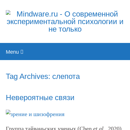
Skip
Menu
to
content
Tag Archives: слепота
Невероятные связи
Группа тайваньских ученых (Chen
et al.
, 2020)