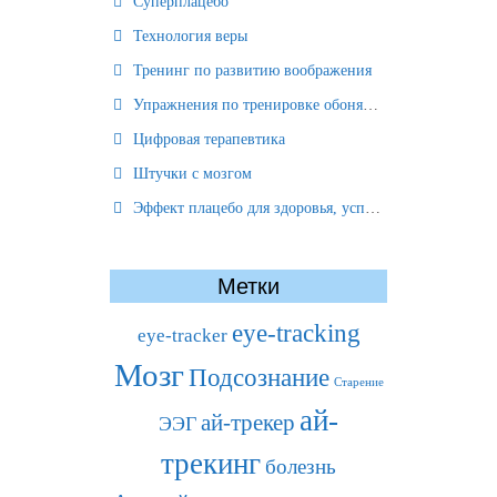
Суперплацебо
Технология веры
Тренинг по развитию воображения
Упражнения по тренировке обоняния
Цифровая терапевтика
Штучки с мозгом
Эффект плацебо для здоровья, успеха и отношений
Метки
eye-tracking
eye-tracker
Мозг
Подсознание
Старение
ай-
ай-трекер
ЭЭГ
трекинг
болезнь