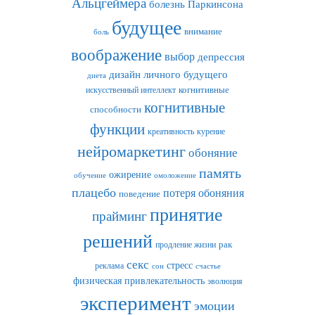
Альцгеймера
болезнь Паркинсона
будущее
внимание
боль
воображение
выбор
депрессия
дизайн личного будущего
диета
искусственный интеллект
когнитивные
когнитивные
способности
функции
креативность
курение
нейромаркетинг
обоняние
память
ожирение
обучение
омоложение
плацебо
потеря обоняния
поведение
принятие
прайминг
решений
рак
продление жизни
секс
стресс
реклама
сон
счастье
физическая привлекательность
эволюция
эксперимент
эмоции