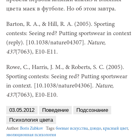
цвета маек в футболе. Но об этом завтра.
Barton, R. A., & Hill, R. A. (2005). Sporting
contests: Seeing red? Putting sportswear in context
(reply). [10.1038/nature04307].
Nature,
437
(7063), E10-E11.
Rowe, C., Harris, J. M., & Roberts, S. C. (2005).
Sporting contests: Seeing red? Putting sportswear
in context. [10.1038/nature04306].
Nature,
437
(7063), E10-E10.
03.05.2012
Поведение
Подсознание
Психология цвета
Author:
Boris Zubkov
Tags:
боевые искусства
,
дзюдо
,
красный цвет
,
эволюционная психология