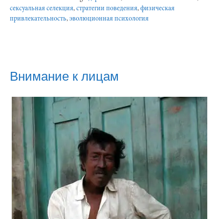
сексуальная селекция
,
стратегии поведения
,
физическая
привлекательность
,
эволюционная психология
Внимание к лицам