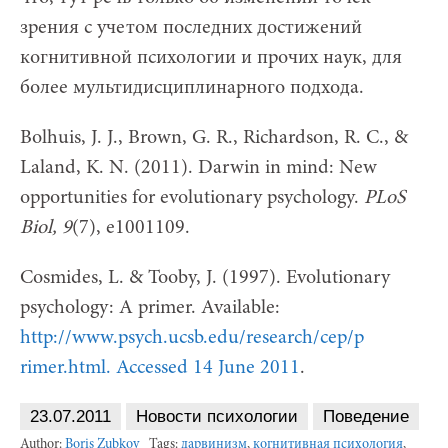
зрения с учетом последних достижений
когнитивной психологии и прочих наук, для
более мультидисциплинарного подхода.
Bolhuis, J. J., Brown, G. R., Richardson, R. C., &
Laland, K. N. (2011). Darwin in mind: New
opportunities for evolutionary psychology.
PLoS
Biol, 9
(7), e1001109.
Cosmides, L. & Tooby, J. (1997). Evolutionary
psychology: A primer. Available:
http://www.psych.ucsb.edu/research/cep/p​
rimer.html. Accessed 14 June 2011
.
23.07.2011
Новости психологии
Поведение
Author:
Boris Zubkov
Tags:
дарвинизм
,
когнитивная психология
,