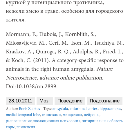
курткой у потенциального противника,
нежели змею в траве, особенно для городского
жителя.
Mormann, F., Dubois, J., Kornblith, S.,
Milosavljevic, M., Cerf, M., Ison, M., Tsuchiya, N.,
Kraskov, A., Quiroga, R. Q., Adolphs, R., Fried, I.,
& Koch, C. (2011). A category-specific response to
animals in the right human amygdala.
Nature
Neuroscience,
advance
online
publication
.
Doi:10.1038/nn.2899.
28.10.2011
Мозг
Поведение
Подсознание
Author:
Boris Zubkov
Tags:
amygdala
,
entorhinal cortex
,
hippocampus
,
medial temporal lobe
,
гиппокамп
,
миндалина
,
нейроны
,
распознавание
,
эволюционная психология
,
энторинальная область
коры
,
эпилепсия