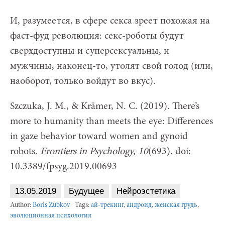
И, разумеется, в сфере секса зреет похожая на
фаст-фуд революция: секс-роботы будут
сверхдоступны и суперсексуальны, и
мужчины, наконец-то, утолят свой голод (или,
наоборот, только войдут во вкус).
Szczuka, J. M., & Krämer, N. C. (2019). There’s
more to humanity than meets the eye: Differences
in gaze behavior toward women and gynoid
robots.
Frontiers in Psychology, 10
(693). doi:
10.3389/fpsyg.2019.00693
13.05.2019
Будущее
Нейроэстетика
Author:
Boris Zubkov
Tags:
ай-трекинг
,
андроид
,
женская грудь
,
эволюционная психология